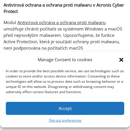
Antivirová ochrana a ochrana proti malwaru v Acronis Cyber
Protect
Modul
Antivirová ochrana a ochrana proti malwaru
umožňuje chránit počítače se systémem Windows a macOS
před nejnovějším malwarem. Upozorňujeme, že funkce
Active Protection, která je součástí ochrany proti malwaru,
není podporována na počítačích macOS
Služba Acronis Cyber Protect je podporována a
Manage Consent to cookies
zaregistrována v Centru zabezpečení systému Windows.
In order to provide the best possible service, we use technologies such as
Pokud je váš počítač v okamžiku použití modulu Antivirová
cookies to store and/or access device information. Consenting to these
technologies will allow us to process data such as browsing behavior or a
ochrana a ochrana proti malwaru již chráněn antivirovým
unique ID on this website. Disagreeing or withdrawing consent may
řešením jiného výrobce, systém vygeneruje výstrahu a
adversely affect certain features and functions.
zastaví ochranu při přístupu, aby nedošlo k potenciálním
problémům s kompatibilitou a výkonem. Pokud budete chtít
povolit všechny funkce antivirové ochrany a ochrany proti
Accept
malwaru Acronis Cyber Protect, bude nutné antivirový
Opt-out preferences
program třetí strany buď zakázat, nebo odinstalovat.