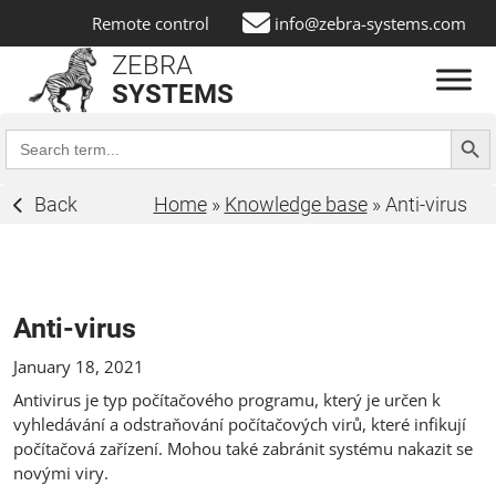
Remote control
info@zebra-systems.com
ZEBRA
SYSTEMS
Search Butt
Search
for:
Back
Home
»
Knowledge base
»
Anti-virus
Anti-virus
January 18, 2021
Antivirus je typ počítačového programu, který je určen k
vyhledávání a odstraňování počítačových virů, které infikují
počítačová zařízení. Mohou také zabránit systému nakazit se
novými viry.