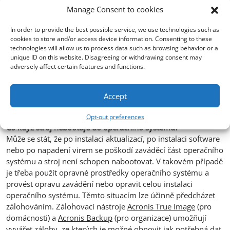
nového systému a přepíše jej, díky čemuž nejde původní
Manage Consent to cookies
systém spustit.
In order to provide the best possible service, we use technologies such as
cookies to store and/or access device information. Consenting to these
Boot manager
technologies will allow us to process data such as browsing behavior or a
Možnost instalace staršího operačního systému vedle
unique ID on this website. Disagreeing or withdrawing consent may
systému novějšího (klasickým příkladem je instalace
adversely affect certain features and functions.
Windows 10 vedle Windows 7), vám umožní utilita manager
bootování – Boot Manager. Hlavní funkcí boot managera je
Accept
to, že vám umožní při startu vybrat systém, nebo jednotku,
ze které bude probíhat bootování.
Opt-out preferences
Co když stroj nebootuje do operačního systému?
Může se stát, že po instalaci aktualizací, po instalaci software
nebo po napadení virem se poškodí zaváděcí část operačního
systému a stroj není schopen nabootovat. V takovém případě
je třeba použít opravné prostředky operačního systému a
provést opravu zavádění nebo opravit celou instalaci
operačního systému. Těmto situacím lze účinně předcházet
zálohováním. Zálohovací nástroje
Acronis True Image
(pro
domácnosti) a
Acronis Backup
(pro organizace) umožňují
vyvářet zálohy, ze kterých je možné obnovit jak potřebná dat,