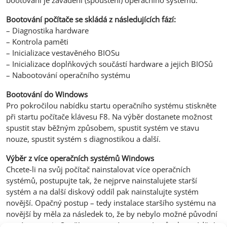
Bootování počítače se skládá z následujících fází:
– Diagnostika hardware
– Kontrola paměti
– Inicializace vestavěného BIOSu
– Inicializace doplňkových součástí hardware a jejich BIOSů
– Nabootování operačního systému
Bootování do Windows
Pro pokročilou nabídku startu operačního systému stiskněte
při startu počítače klávesu F8. Na výběr dostanete možnost
spustit stav běžným způsobem, spustit systém ve stavu
nouze, spustit systém s diagnostikou a další.
Výběr z více operačních systémů Windows
Chcete-li na svůj počítač nainstalovat více operačních
systémů, postupujte tak, že nejprve nainstalujete starší
systém a na další diskový oddíl pak nainstalujte systém
novější. Opačný postup – tedy instalace staršího systému na
novější by měla za následek to, že by nebylo možné původní
systém spustit. Starší verze systému nezná způsob zavádění