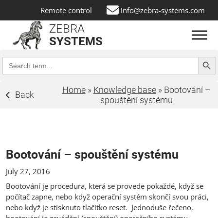
Remote control
info@zebra-systems.com
ZEBRA
SYSTEMS
Search Butt
Search
for:
Home
»
Knowledge base
»
Bootování –
Back
spouštění systému
Bootování – spouštění systému
July 27, 2016
Bootování je procedura, která se provede pokaždé, když se
počítač zapne, nebo když operační systém skončí svou práci,
nebo když je stisknuto tlačítko reset. Jednoduše řečeno,
bootování je zavádění (spouštění) operačního systému.