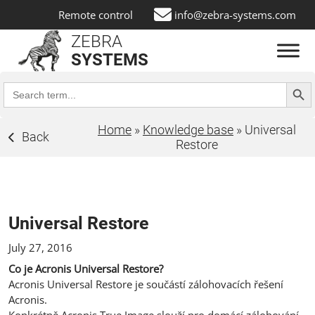
Remote control
info@zebra-systems.com
ZEBRA
SYSTEMS
Search Butt
Search
for:
Home
»
Knowledge base
»
Universal
Back
Restore
Universal Restore
July 27, 2016
Co je Acronis Universal Restore?
Acronis Universal Restore je součástí zálohovacích řešení
Acronis.
Konkrétně
Acronis True Image
slouží pro domácí zálohování