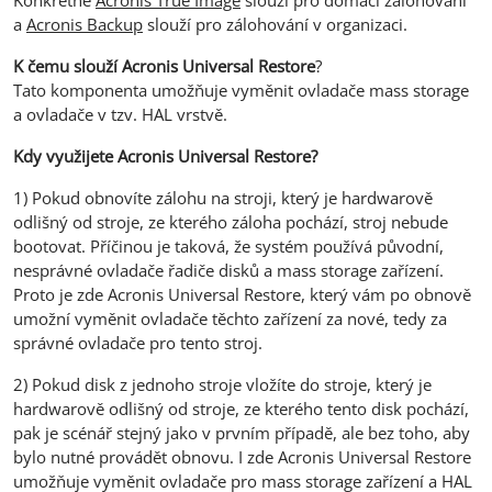
a
Acronis Backup
slouží pro zálohování v organizaci.
K čemu slouží Acronis Universal Restore
?
Tato komponenta umožňuje vyměnit ovladače mass storage
a ovladače v tzv. HAL vrstvě.
Kdy využijete Acronis Universal Restore?
1) Pokud obnovíte zálohu na stroji, který je hardwarově
odlišný od stroje, ze kterého záloha pochází, stroj nebude
bootovat. Příčinou je taková, že systém používá původní,
nesprávné ovladače řadiče disků a mass storage zařízení.
Proto je zde Acronis Universal Restore, který vám po obnově
umožní vyměnit ovladače těchto zařízení za nové, tedy za
správné ovladače pro tento stroj.
2) Pokud disk z jednoho stroje vložíte do stroje, který je
hardwarově odlišný od stroje, ze kterého tento disk pochází,
pak je scénář stejný jako v prvním případě, ale bez toho, aby
bylo nutné provádět obnovu. I zde Acronis Universal Restore
umožňuje vyměnit ovladače pro mass storage zařízení a HAL