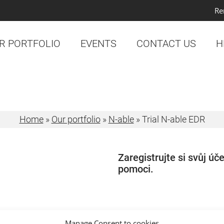
Re
R PORTFOLIO
EVENTS
CONTACT US
H
Home
»
Our portfolio
»
N-able
»
Trial N-able EDR
Zaregistrujte si svůj úč
pomoci.
Manage Consent to cookies