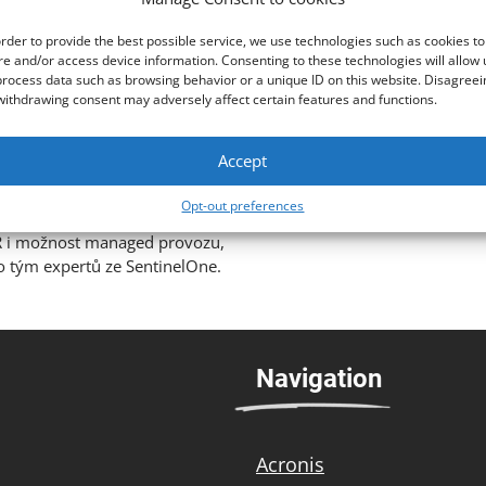
d Response
order to provide the best possible service, we use technologies such as cookies to
re and/or access device information. Consenting to these technologies will allow 
nsomwarem a dalšími hrozbami
process data such as browsing behavior or a unique ID on this website. Disagreei
 na technologii SentinelOne,
withdrawing consent may adversely affect certain features and functions.
užívá několik různých enginů
r, až po analýzu za pomocí
Accept
í o útocích. Kromě toho může
data z mnoha zdrojů na serverech
Opt-out preferences
nciální hrozby. V případě že
DR i možnost managed provozu,
o tým expertů ze SentinelOne.
Navigation
Acronis