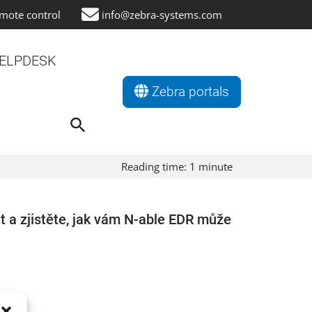
mote control
info@zebra-systems.com
ELPDESK
Zebra portals
Search
for:
Search Button
Reading time:
1
minute
et a zjistěte, jak vám N-able EDR může