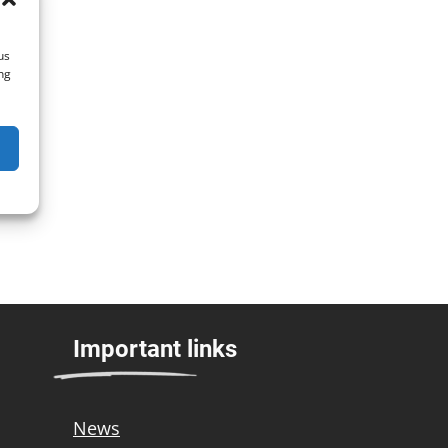
us
ng
Important links
News