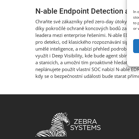
N-able Endpoint Detection an
In 
sto
Chraňte své zákazníky před zero-day útoky, ra
to 
díky pokročilé ochraně koncových bodů založené
or 
leadera mezi enterprise řešeními. N-able EDR vy
pro detekci, od klasického rozpoznávání signatu
umělé inteligence, a nabízí přehled podrobnost
využít i Deep Visibility, kde bude agent sbírat 
a stanicích, a umožní tím proaktivně hledat pote
neplánujete použít vlastní SOC nabízí N-able E
kdy se o bezpečnostní události bude starat přím